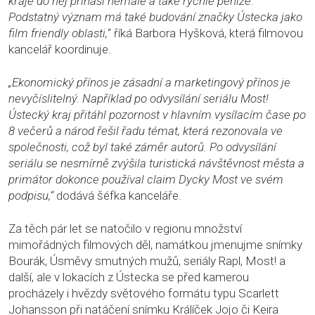
kraje do něj přináší nemalé a také rychlé peníze.
Podstatný význam má také budování značky Ústecka jako
film friendly oblasti,
“ říká Barbora Hyšková, která filmovou
kancelář koordinuje.
„Ekonomický přínos je zásadní a marketingový přínos je
nevyčíslitelný. Například po odvysílání seriálu Most!
Ústecký kraj přitáhl pozornost v hlavním vysílacím čase po
8 večerů a národ řešil řadu témat, která rezonovala ve
společnosti, což byl také záměr autorů. Po odvysílání
seriálu se nesmírně zvýšila turistická návštěvnost města a
primátor dokonce používal claim Dycky Most ve svém
podpisu,“
dodává šéfka kanceláře.
Za těch pár let se natočilo v regionu množství
mimořádných filmových děl, namátkou jmenujme snímky
Bourák, Úsměvy smutných mužů, seriály Rapl, Most! a
další, ale v lokacích z Ústecka se před kamerou
procházely i hvězdy světového formátu typu Scarlett
Johansson při natáčení snímku Králíček Jojo či Keira