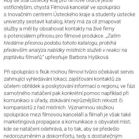
Aby se stal Ústecký kraj pro filmové tvůrce ještě
vstřícnějším, chystá Filmová kancelář ve spolupráci
s Inovačním centrem Ústeckého kraje a studenty ústecké
univerzity sestavit katalog, který má za cíl zmapovat
služby a měl by obsahovat kontakty na živé firmy
s potenciálem přínosu pro filmové produkce.
„Zatím
hledáme přesnou podobu tohoto katalogu, probíhá
především analýza nabídky místních služeb v reakci na
poptávku filmařů,“
upřesňuje Barbora Hyšková.
Při spolupráci s fkúk mohou filmoví tvůrci očekávat servis
zahrnující vyhledávání lokací, zajišťování kontaktů za
účelem obhlídek a poskytování informací o regionu; ve fázi
samotného natáčení pak konkrétní pomoc například při
komunikaci s úřady, získávání nejrůznějších rekvizit či
komparsistů z řad místních. Významnou složkou
spolupráce mezi filmovou kanceláří a filmaři je však také
marketingová propagace a komunikace s obyvateli míst,
kde se natáčení odehrává, a to tak, aby se předešlo
nedorozuměním a diskomfortu, tedy s dostatečným