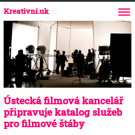
Kreativní.uk
Ústecká filmová kancelář
připravuje katalog služeb
pro filmové štáby