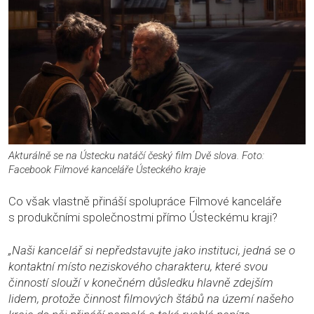
Akturálně se na Ústecku natáčí český film Dvě slova. Foto:
Facebook Filmové kanceláře Ústeckého kraje
Co však vlastně přináší spolupráce Filmové kanceláře
s produkčními společnostmi přímo Ústeckému kraji?
„Naši kancelář si nepředstavujte jako instituci, jedná se o
kontaktní místo neziskového charakteru, které svou
činností slouží v konečném důsledku hlavně zdejším
lidem, protože činnost filmových štábů na území našeho