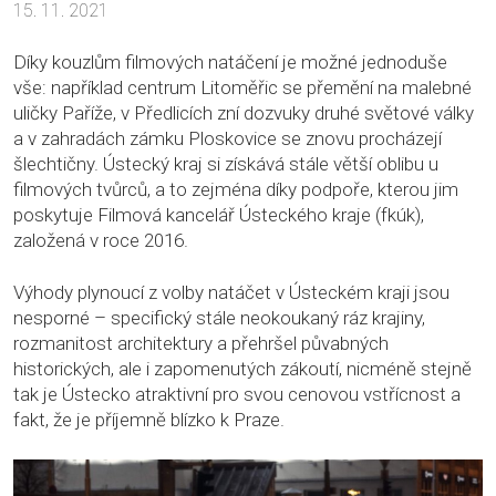
15. 11. 2021
Díky kouzlům filmových natáčení je možné jednoduše
vše: například centrum Litoměřic se přemění na malebné
uličky Paříže, v Předlicích zní dozvuky druhé světové války
a v zahradách zámku Ploskovice se znovu procházejí
šlechtičny. Ústecký kraj si získává stále větší oblibu u
filmových tvůrců, a to zejména díky podpoře, kterou jim
poskytuje Filmová kancelář Ústeckého kraje (fkúk),
založená v roce 2016.
Výhody plynoucí z volby natáčet v Ústeckém kraji jsou
nesporné – specifický stále neokoukaný ráz krajiny,
rozmanitost architektury a přehršel půvabných
historických, ale i zapomenutých zákoutí, nicméně stejně
tak je Ústecko atraktivní pro svou cenovou vstřícnost a
fakt, že je příjemně blízko k Praze.