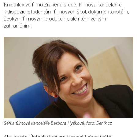
Knigthley ve filmu Zraněná srdce. Filmová kancelář je
k dispozici studentům filmových škol, dokumentaristům,
českým filmovým produkcím, ale i těm velkým
zahraničním.
Šéfka filmové kanceláře Barbora Hyšková, foto: Denik.cz