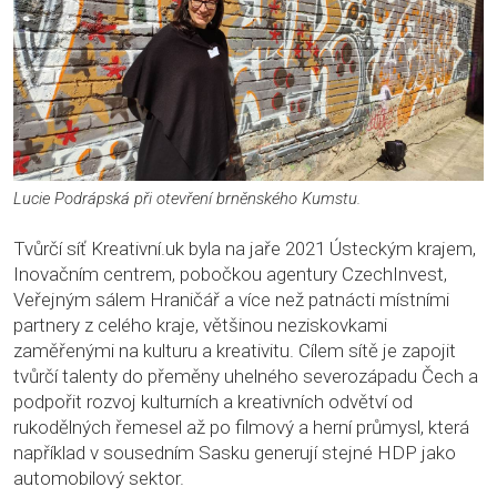
Lucie Podrápská při otevření brněnského Kumstu.
Tvůrčí síť Kreativní.uk byla na jaře 2021 Ústeckým krajem,
Inovačním centrem, pobočkou agentury CzechInvest,
Veřejným sálem Hraničář a více než patnácti místními
partnery z celého kraje, většinou neziskovkami
zaměřenými na kulturu a kreativitu. Cílem sítě je zapojit
tvůrčí talenty do přeměny uhelného severozápadu Čech a
podpořit rozvoj kulturních a kreativních odvětví od
rukodělných řemesel až po filmový a herní průmysl, která
například v sousedním Sasku generují stejné HDP jako
automobilový sektor.