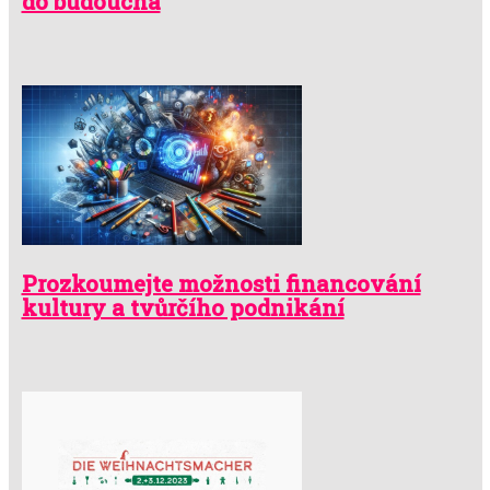
do budoucna
Prozkoumejte možnosti financování
kultury a tvůrčího podnikání