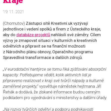
19. 11. 2021
(Chomutov)
Zástupci sítě Kreativní.uk vyzývají
jednotlivce i vedení spolků a firem z Ústeckého kraje,
aby do
databáze projektů
nahlásili své záměry. Cílem
výzvy je zmapovat situaci v kulturních a kreativních
odvětvích a připravit se na finanční možnosti
z Národního plánu obnovy, Operačního programu
Spravedlivá transformace a dalších zdrojů.
„V eurodotační hantýrce se tomu říká zjišťování absorpční
kapacity. Potřebujeme vědět, kolik aktivních lidí je
připraveno realizovat v kraji své tvůrčí nápady a kulturně
zaměřené projekty,“
vysvětluje náměstek hejtmana Jiří
Řehák a dodává, že získané informace budou cenným
podkladem pro vyjednávání s ministerstvy a dalšími úřady.
„Na rozvoj tvůrčích odvětví a podporu podnikavosti