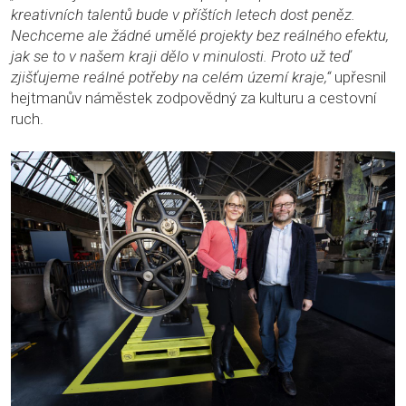
kreativních talentů bude v příštích letech dost peněz.
Nechceme ale žádné umělé projekty bez reálného efektu,
jak se to v našem kraji dělo v minulosti. Proto už teď
zjišťujeme reálné potřeby na celém území kraje,“
upřesnil
hejtmanův náměstek zodpovědný za kulturu a cestovní
ruch.