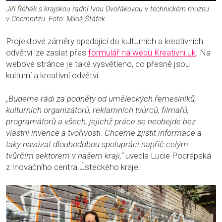
Jiří Řehák s krajskou radní Ivou Dvořákovou v technickém muzeu
v Chemnitzu. Foto: Miloš Štáfek
Projektové záměry spadající do kulturních a kreativních
odvětví lze zaslat přes
formulář na webu Kreativni.uk
. Na
webové stránce je také vysvětleno, co přesně jsou
kulturní a kreativní odvětví.
„Budeme rádi za podněty od uměleckých řemeslníků,
kulturních organizátorů, reklamních tvůrců, filmařů,
programátorů a všech, jejichž práce se neobejde bez
vlastní invence a tvořivosti. Chceme zjistit informace a
taky navázat dlouhodobou spolupráci napříč celým
tvůrčím sektorem v našem kraji,“
uvedla Lucie Podrápská
z Inovačního centra Ústeckého kraje.