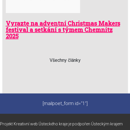
Vyrazte na adventní Christmas Makers
festival a setkání s týmem Chemnitz
2025
Všechny články
[mailpoet_form id="1"]
Projekt Kreativní web Ústeckého kraje je podpořen Ústeckým krajem