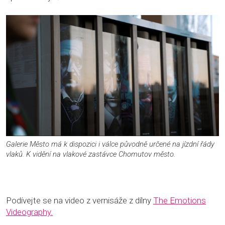
Galerie Město má k dispozici i válce původně určené na jízdní řády
vlaků. K vidění na vlakové zastávce Chomutov město.
Podívejte se na video z vernisáže z dílny
The Emotions
Videography.