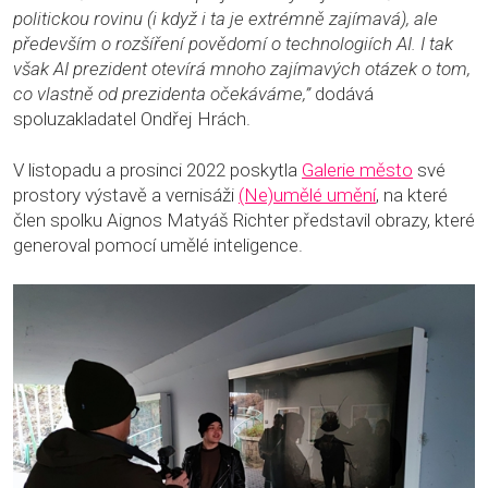
politickou rovinu (i když i ta je extrémně zajímavá), ale
především o rozšíření povědomí o technologiích AI. I tak
však AI prezident otevírá mnoho zajímavých otázek o tom,
co vlastně od prezidenta očekáváme,”
dodává
spoluzakladatel Ondřej Hrách.
V listopadu a prosinci 2022 poskytla
Galerie město
své
prostory výstavě a vernisáži
(Ne)umělé umění
, na které
člen spolku Aignos Matyáš Richter představil obrazy, které
generoval pomocí umělé inteligence.