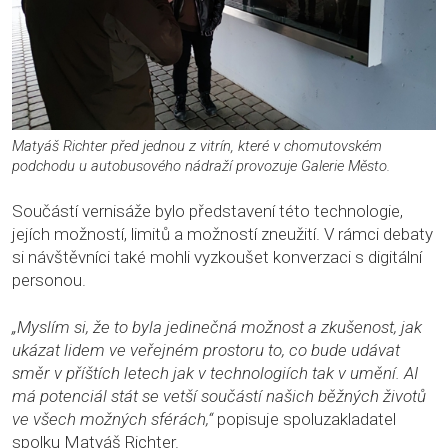
Matyáš Richter před jednou z vitrín, které v chomutovském
podchodu u autobusového nádraží provozuje Galerie Město.
Součástí vernisáže bylo představení této technologie,
jejích možností, limitů a možností zneužití. V rámci debaty
si návštěvníci také mohli vyzkoušet konverzaci s digitální
personou.
„Myslím si, že to byla jedinečná možnost a zkušenost, jak
ukázat lidem ve veřejném prostoru to, co bude udávat
směr v příštích letech jak v technologiích tak v umění. AI
má potenciál stát se vetší součástí našich běžných životů
ve všech možných sférách,“
popisuje spoluzakladatel
spolku Matyáš Richter.