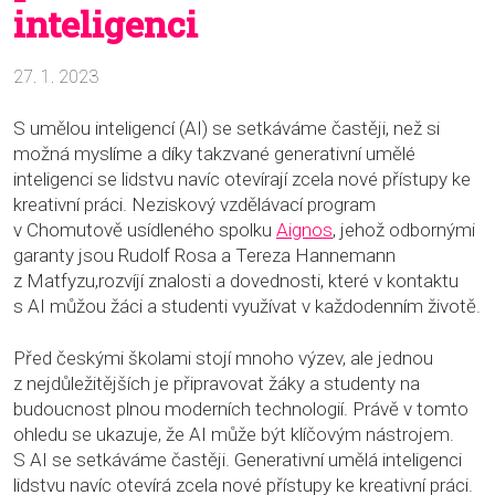
inteligenci
27. 1. 2023
S umělou inteligencí (AI) se setkáváme častěji, než si
možná myslíme a díky takzvané generativní umělé
inteligenci se lidstvu navíc otevírají zcela nové přístupy ke
kreativní práci. Neziskový vzdělávací program
v Chomutově usídleného spolku
Aignos
, jehož odbornými
garanty jsou Rudolf Rosa a Tereza Hannemann
z Matfyzu,rozvíjí znalosti a dovednosti, které v kontaktu
s AI můžou žáci a studenti využívat v každodenním životě.
Před českými školami stojí mnoho výzev, ale jednou
z nejdůležitějších je připravovat žáky a studenty na
budoucnost plnou moderních technologií. Právě v tomto
ohledu se ukazuje, že AI může být klíčovým nástrojem.
S AI se setkáváme častěji. Generativní umělá inteligenci
lidstvu navíc otevírá zcela nové přístupy ke kreativní práci.