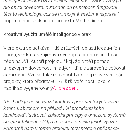
inteligencí vlastní uživatelskou zkušenost. Skoro vždy jim
ale chybí povědomí o základních principech fungování
těchto technologií, což se mimo jiné snažíme napravit,”
doplňuje spoluzakladatel projektu Martin Richter.
Kreativní využití umělé inteligence v praxi
V projektu se setkávají lidé z různých oblastí kreativních
oborů, vzniká tak zajímavá synergie a prostor pro to se
něco naučit. Autoři projektu říkají, že chtějí pomoci
s rozvojem dovedností mladých lidí, ale zároveň zlepšovat
sami sebe. Vzniká také možnost tvořit zajímavé vedlejší
projekty, které představují AI širší veřejnosti jako je
například vygenerovaný
AI-prezident
.
“Rozhodli jsme se využít kontextu prezidentských voleb
k tomu, abychom na příkladu “AI prezidentského
kandidáta” ilustrovali základní principy a omezení systémů
umělé inteligence (AI) a možnosti a rizika jejich využití.
Primárně nám v tomto projektu tedy nejde o občansko-