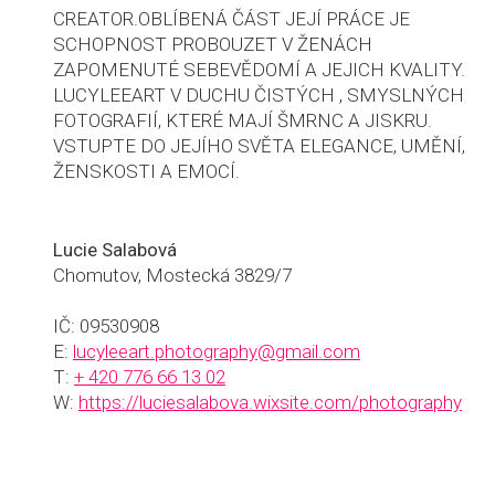
CREATOR. ​ OBLÍBENÁ ČÁST JEJÍ PRÁCE JE
SCHOPNOST PROBOUZET V ŽENÁCH
ZAPOMENUTÉ SEBEVĚDOMÍ A JEJICH KVALITY.
LUCYLEEART V DUCHU ČISTÝCH , SMYSLNÝCH
FOTOGRAFIÍ, KTERÉ MAJÍ ŠMRNC A JISKRU.
VSTUPTE DO JEJÍHO SVĚTA ELEGANCE, UMĚNÍ,
ŽENSKOSTI A EMOCÍ.
Lucie Salabová
Chomutov, Mostecká 3829/7
IČ: 09530908
E:
lucyleeart.photography@gmail.com
T:
+ 420 776 66 13 02
W:
https://luciesalabova.wixsite.com/photography