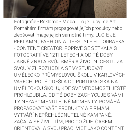
Fotografie - Reklama - Móda...To je LucyLee Art.
Pomáhám firmám propagovat jejich produkty nebo
zlepšovat image jejich samotné firmy. LUCIE JE
REKLAMNÍ, FASHION A LIFESTYLE FOTOGRAFKA
- CONTENT CREATOR. POPRVÉ SE SETKALA S
FOTOGRAFIÍ VE 12TI LETECH A OD TÉ DOBY
JASNĚ ZNALA SVŮJ SMĚR A ŽIVOTNÍ CESTU ZA
SVOU VIZÍ. ROZHODLA SE VYSTUDOVAT
UMĚLECKO-PRŮMYSLOVOU ŠKOLU V KARLOVÝCH
VARECH. POTÉ ODEŠLA DO PORTUGALSKA NA
UMĚLECKOU ŠKOLU, KDE SVÉ VĚDOMOSTI JEŠTĚ
PROHLOUBILA. OD TÉ DOBY ZACHYCUJE S VÁMI
TY NEZAPOMENUTELNÉ MOMENTY. POMÁHÁ
PROPAGOVAT VAŠE PRODUKTY A FIRMÁM
VYTVÁŘÍ NEPŘEHLÉDNUTELNÉ KAMPANĚ.
ZAČALA SE ŽIVIT TÍM, PRO CO ŽIJE. ČASEM
ORIENTOVALA SVOU PRÁCI VÍCE JAKO CONTENT