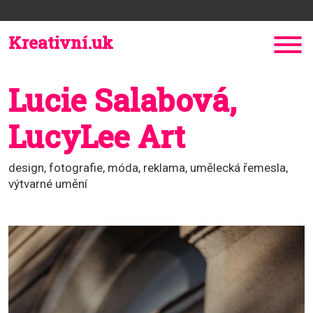
Kreativní.uk
Lucie Salabová,
LucyLee Art
design, fotografie, móda, reklama, umělecká řemesla,
výtvarné umění