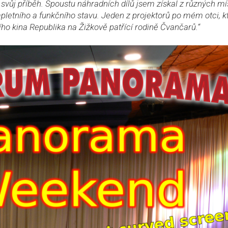
svůj příběh. Spoustu náhradních dílů jsem získal z různých mí
mpletního a funkčního stavu. Jeden z projektorů po mém otci,
ího kina Republika na Žižkově patřící rodině Čvančarů.“