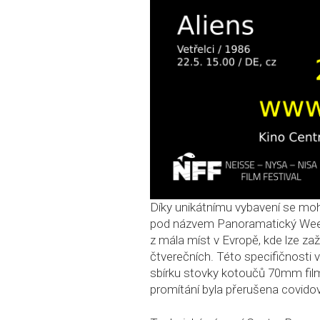
Díky unikátnímu vybavení se mo
pod názvem Panoramatický Weeke
z mála míst v Evropě, kde lze z
čtverečních. Této specifičnosti v
sbírku stovky kotoučů 70mm filmů
promítání byla přerušena covido