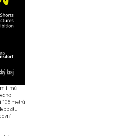
mm filmů
jedno
i 135 metrů
depozitu
covní