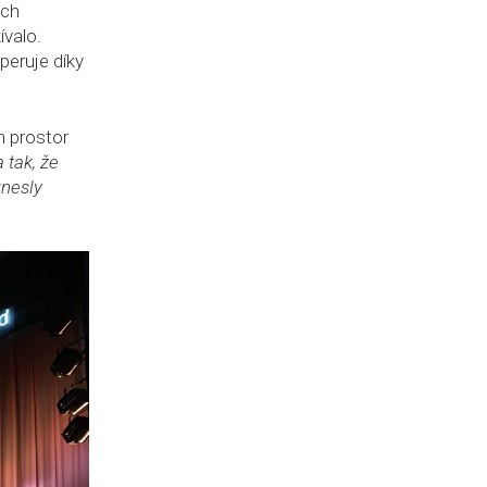
ých
ívalo.
peruje díky
h prostor
 tak, že
unesly