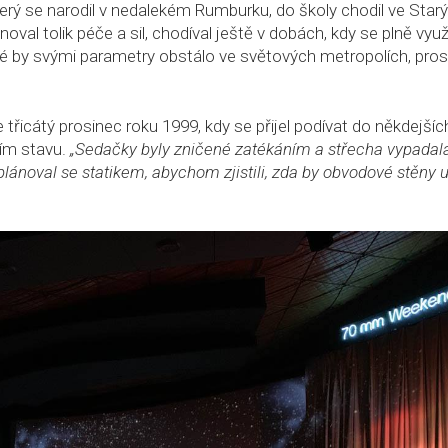
terý se narodil v nedalekém Rumburku, do školy chodil ve Star
val tolik péče a sil, chodíval ještě v dobách, kdy se plně využ
 by svými parametry obstálo ve světových metropolích, pros
třicátý prosinec roku 1999, kdy se přijel podívat do někdejšíc
ním stavu.
„Sedačky byly zničené zatékáním a střecha vypadala
plánoval se statikem, abychom zjistili, zda by obvodové stěny 