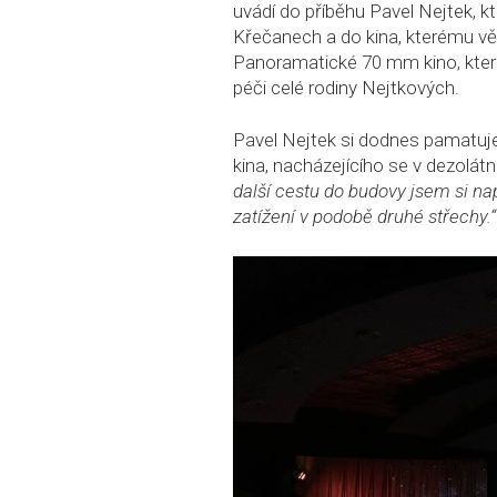
uvádí do příběhu Pavel Nejtek, k
Křečanech a do kina, kterému věno
Panoramatické 70 mm kino, které
péči celé rodiny Nejtkových.
Pavel Nejtek si dodnes pamatuje 
kina, nacházejícího se v dezolát
další cestu do budovy jsem si na
zatížení v podobě druhé střechy.“