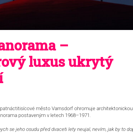
anorama –
rový luxus ukrytý
í
patnáctitisícové město Varnsdorf ohromuje architektonickou 
anorama postaveným v letech 1968–1971.
ybych se jeho osudu před dvaceti lety neujal, nevím, jak by to do