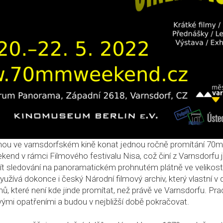
hou ve varnsdorfském kině konat jednou ročně promítání 70
nd v rámci Filmového festivalu Nisa, což činí z Varnsdorfu 
ažít sledování na panoramatickém prohnutém plátně ve velikost
yužívá dokonce i český Národní filmový archiv, který vlastní v 
, které není kde jinde promítat, než právě ve Varnsdorfu. Pra
vými opatřeními a budou v nejbližší době pokračovat.