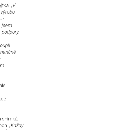
ejtka.
„V
 výrobu
ce
é jsem
é podpory.
oupil
finančně
e
vým
ale
kce
h snímků,
rech.
„Každý