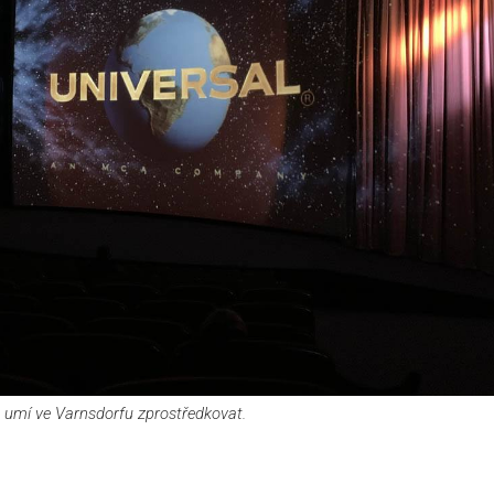
 to umí ve Varnsdorfu zprostředkovat.