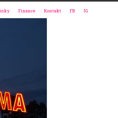
inky
Finance
Kontakt
FB
IG