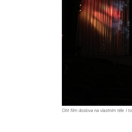
Cítit film doslova na vlastním těle. I