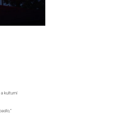
a kulturní
padlo,“