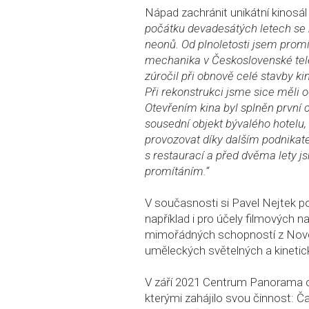
Nápad zachránit unikátní kinosál
počátku devadesátých letech se m
neonů. Od plnoletosti jsem pro
mechanika v Československé tele
zúročil při obnově celé stavby ki
Při rekonstrukci jsme sice měli o
Otevřením kina byl splněn první c
sousední objekt bývalého hotelu,
provozovat díky dalším podnikate
s restaurací a před dvěma lety j
promítáním.“
V současnosti si Pavel Nejtek po
například i pro účely filmových 
mimořádných schopností z Novéh
uměleckých světelných a kineti
V září 2021 Centrum Panorama os
kterými zahájilo svou činnost: Č