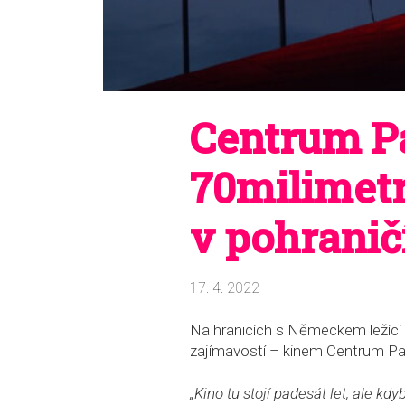
Centrum P
70milimet
v pohranič
17. 4. 2022
Na hranicích s Německem ležící 
zajímavostí – kinem Centrum P
„Kino tu stojí padesát let, ale kd