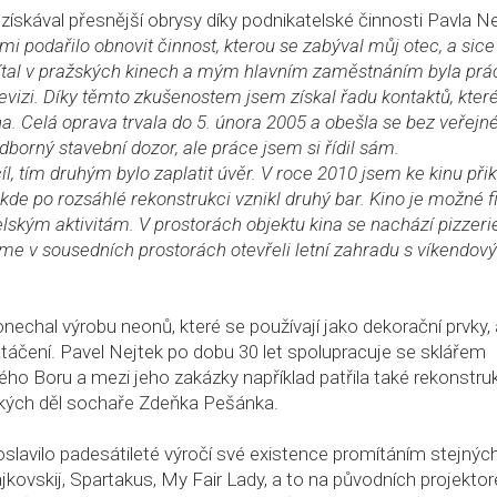
 získával přesnější obrysy díky podnikatelské činnosti Pavla N
i podařilo obnovit činnost, kterou se zabýval můj otec, a sice
mítal v pražských kinech a mým hlavním zaměstnáním byla prá
vizi. Díky těmto zkušenostem jsem získal řadu kontaktů, kter
na. Celá oprava trvala do 5. února 2005 a obešla se bez veřejn
dborný stavební dozor, ale práce jsem si řídil sám.
íl, tím druhým bylo zaplatit úvěr. V roce 2010 jsem ke kinu přik
 kde po rozsáhlé rekonstrukci vznikl druhý bar. Kino je možné 
lským aktivitám. V prostorách objektu kina se nachází pizzeri
sme v sousedních prostorách otevřeli letní zahradu s víkendo
nechal výrobu neonů, které se používají jako dekorační prvky, 
natáčení. Pavel Nejtek po dobu 30 let spolupracuje se sklářem
o Boru a mezi jeho zakázky například patřila také rekonstru
ckých děl sochaře Zdeňka Pešánka.
lavilo padesátileté výročí své existence promítáním stejnýc
ajkovskij, Spartakus, My Fair Lady, a to na původních projekto